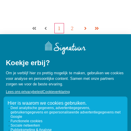
1
2
Eerste
Vorige
Volgende
Laatste
© 2026 Signatuur Wonen
Algemene voorwaarden
-
Privacyverklaring
-