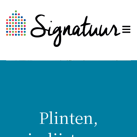
Hoofd
Plinten,