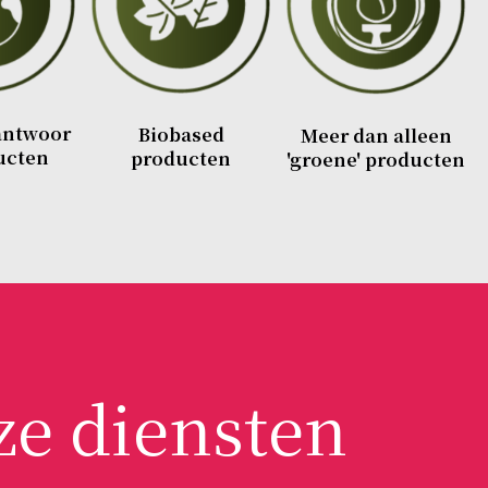
antwoor
Biobased
Meer dan alleen
ucten
producten
'groene' producten
e diensten