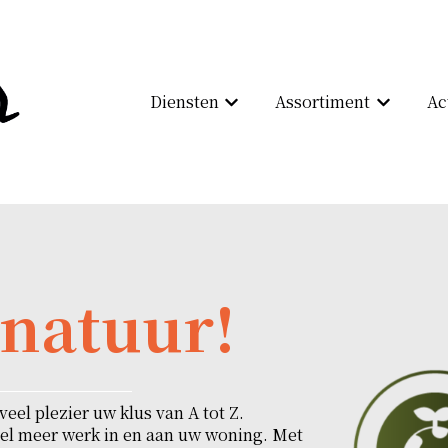
Diensten
Assortiment
Ac
Submenu tonen voor Dienste
Submenu 
gnatuur!
eel plezier uw klus van A tot Z.
eel meer werk in en aan uw woning.
Met