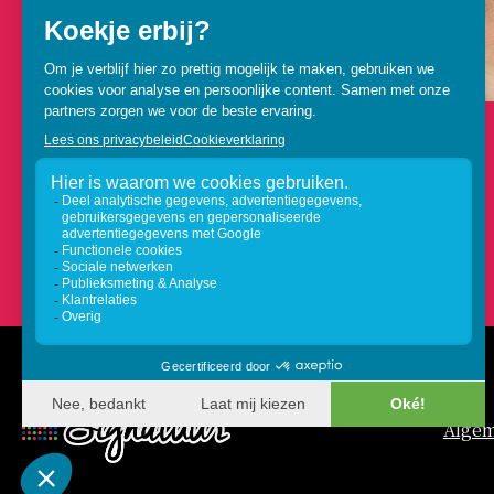
Buitenschilderwerk: vijf tips van
onze expert
Alge